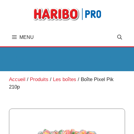
A
l
l
e
r
MENU
a
u
c
o
n
t
Accueil
/
Produits
/
Les boîtes
/
Boîte Pixel Pik
e
210p
n
u