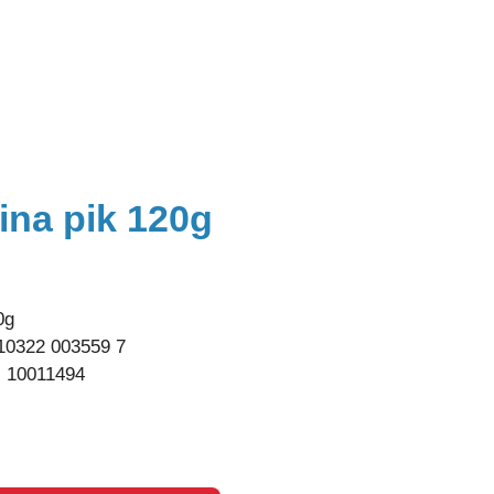
ina pik 120g
0g
10322 003559 7
:
10011494