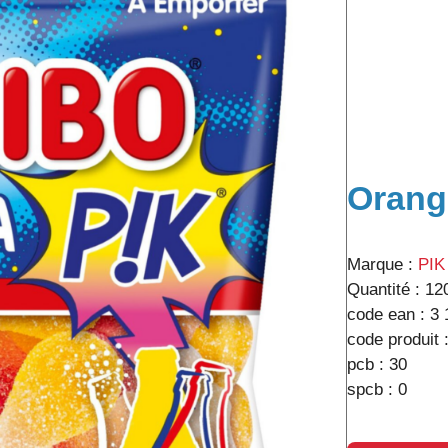
Orang
Marque :
PIK
Quantité :
12
code ean :
3 
code produit 
pcb :
30
spcb :
0