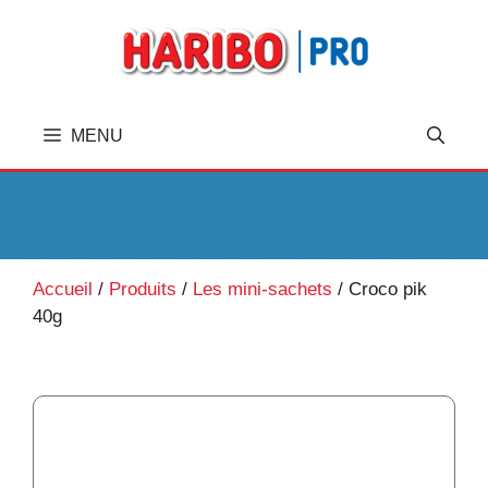
A
l
l
e
r
MENU
a
u
c
o
n
t
Accueil
/
Produits
/
Les mini-sachets
/
Croco pik
e
40g
n
u