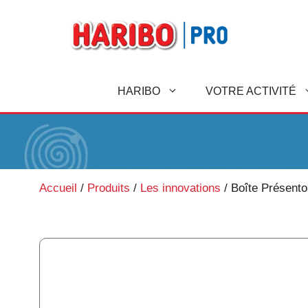
A
l
l
e
r
HARIBO
VOTRE ACTIVITÉ
a
u
c
o
n
t
Accueil
/
Produits
/
Les innovations
/
Boîte Présento
e
n
u