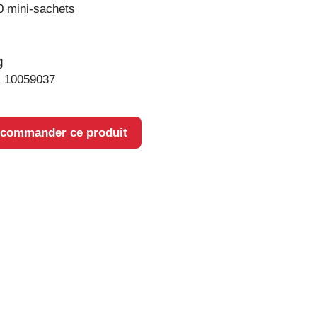
0 mini-sachets
g
:
10059037
 commander ce produit