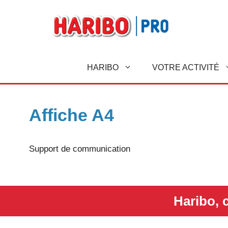
A
l
l
e
r
HARIBO
VOTRE ACTIVITÉ
a
u
c
o
Affiche A4
n
t
e
Support de communication
n
u
Haribo, c