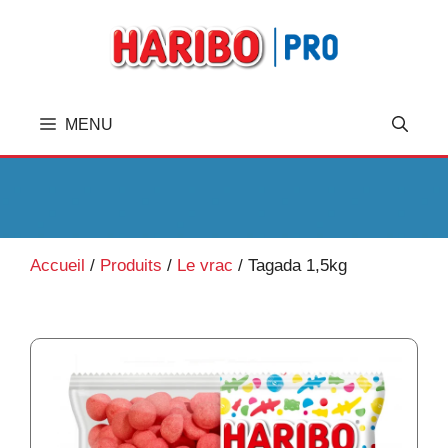
A
l
l
e
r
MENU
a
u
c
o
n
t
Accueil
/
Produits
/
Le vrac
/
Tagada 1,5kg
e
n
u