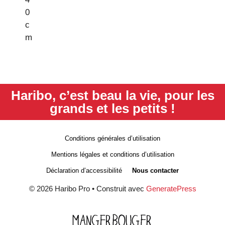
0
c
m
Haribo, c’est beau la vie, pour les
grands et les petits !
Conditions générales d’utilisation
Mentions légales et conditions d’utilisation
Déclaration d’accessibilité
Nous contacter
© 2026 Haribo Pro
• Construit avec
GeneratePress