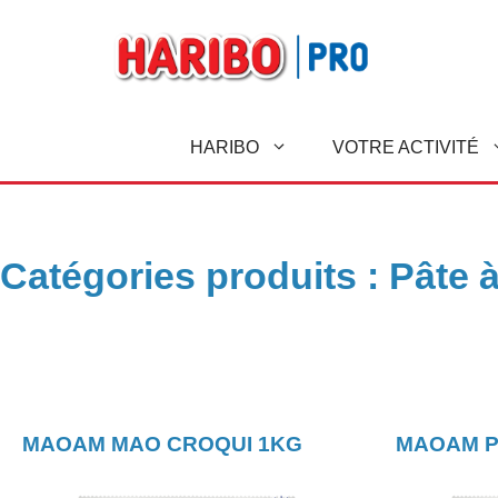
A
l
l
e
r
HARIBO
VOTRE ACTIVITÉ
a
u
c
o
n
Catégories produits :
Pâte 
t
e
n
u
MAOAM MAO CROQUI 1KG
MAOAM P